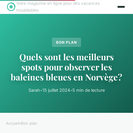
Votre magazine en ligne pour des vacances
inoubliables
BON PLAN
Quels sont les meilleurs
spots pour observer les
baleines bleues en Norvège?
Sarah
•
15 juillet 2024
•
5 min de lecture
Accueil
›
Bon plan