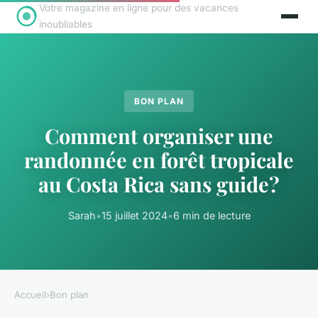
Votre magazine en ligne pour des vacances
inoubliables
BON PLAN
Comment organiser une
randonnée en forêt tropicale
au Costa Rica sans guide?
Sarah
•
15 juillet 2024
•
6 min de lecture
Accueil
›
Bon plan