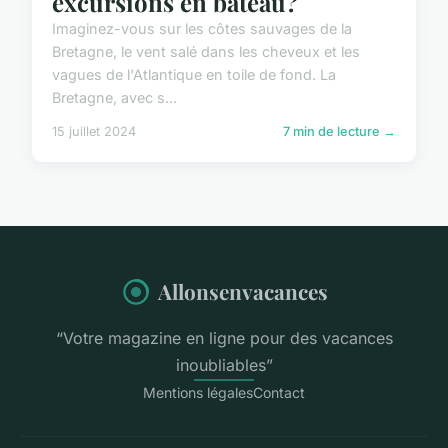
excursions en bateau?
Imaginez-vous sur les côtes sauvages de la
Bretagne, le vent salé dans les cheveux et les
vagues de l'Atlantique en toile de fond. La
Bretagne, avec s...
15 juillet 2024
7 min de lecture →
Allonsenvacances
“Votre magazine en ligne pour des vacances
inoubliables”
Mentions légales
Contact