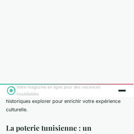
Accueil
›
Voyage
L'art de la poterie en Tunisie est une tradition
séculaire, imprégnée d'histoire et de savoir-faire
ancestraux. Les ateliers et les marchés locaux offrent
un aperçu fascinant de cette pratique artisanale, avec
des pièces uniques et des méthodes de fabrication
transmises de génération en génération. Dans cet
article, nous vous guiderons à travers les meilleurs
endroits pour découvrir et apprécier ces trésors
artistiques. Vous y apprendrez où réserver, comment
bénéficier d'une annulation gratuite, et quels circuits
historiques explorer pour enrichir votre expérience
culturelle.
La poterie tunisienne : un