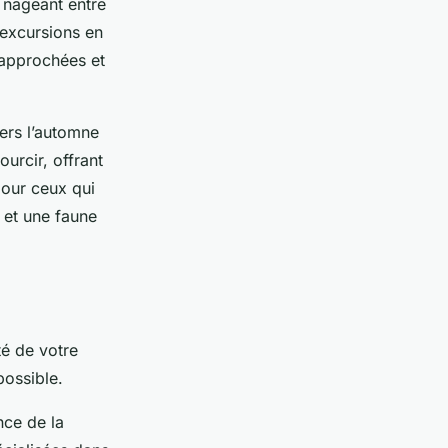
 nageant entre
 excursions en
rapprochées et
ers l’automne
urcir, offrant
pour ceux qui
 et une faune
té de votre
possible.
nce de la