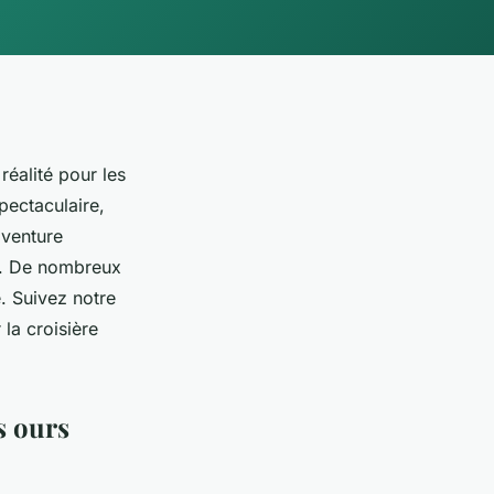
éalité pour les
pectaculaire,
aventure
xe. De nombreux
. Suivez notre
la croisière
s ours