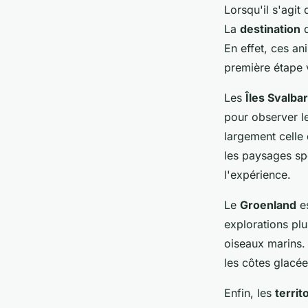
Lorsqu'il s'agit
La
destination
d
En effet, ces an
première étape 
Les
Îles Svalba
pour observer l
largement celle
les paysages spe
l'expérience.
Le
Groenland
es
explorations plu
oiseaux marins. 
les côtes glacée
Enfin, les
territ