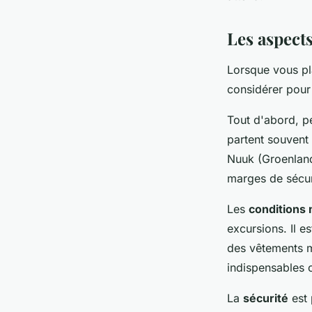
Les aspects
Lorsque vous pla
considérer pour
Tout d'abord, p
partent souvent
Nuuk (Groenland)
marges de sécur
Les
conditions
excursions. Il e
des vêtements m
indispensables c
La
sécurité
est 