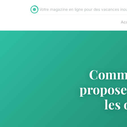
Votre magazine en ligne pour des vacances inou
Acc
Commen
propose
les