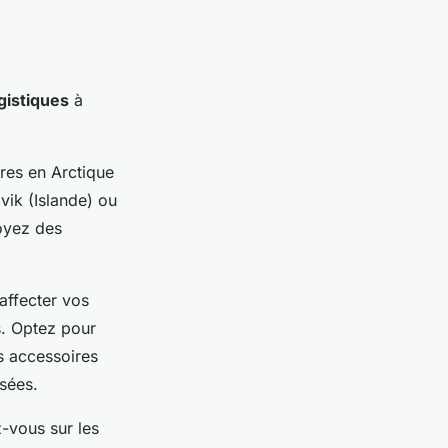
gistiques
à
ères en Arctique
ik (Islande) ou
voyez des
affecter vos
s. Optez pour
s accessoires
isées.
-vous sur les