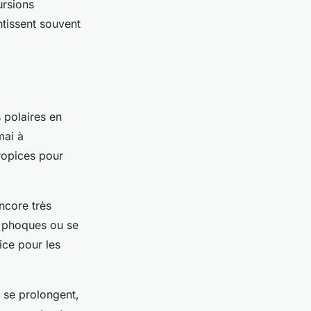
ursions
ntissent souvent
 polaires en
mai à
ropices pour
ncore très
s phoques ou se
ice pour les
s se prolongent,