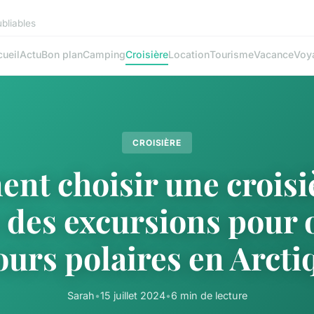
bliables
ueil
Actu
Bon plan
Camping
Croisière
Location
Tourisme
Vacance
Voy
CROISIÈRE
t choisir une croisi
 des excursions pour 
 ours polaires en Arcti
Sarah
•
15 juillet 2024
•
6 min de lecture