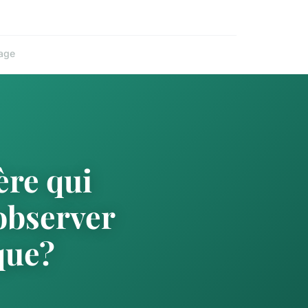
age
ère qui
observer
que?