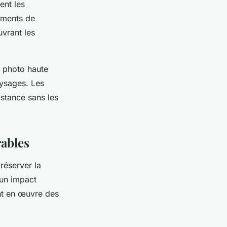
ent les
ements de
vrant les
l photo haute
aysages. Les
istance sans les
rables
réserver la
 un impact
ent en œuvre des