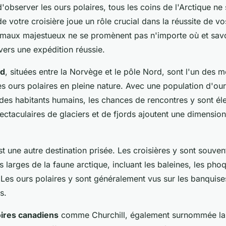
 d'observer les ours polaires, tous les coins de l'Arctique ne
e votre croisière joue un rôle crucial dans la réussite de v
imaux majestueux ne se promènent pas n'importe où et savoi
vers une expédition réussie.
rd
, situées entre la Norvège et le pôle Nord, sont l'un des m
es ours polaires en pleine nature. Avec une population d'ou
 des habitants humains, les chances de rencontres y sont él
ctaculaires de glaciers et de fjords ajoutent une dimensio
t une autre destination prisée. Les croisières y sont souve
s larges de la faune arctique, incluant les baleines, les phoq
Les ours polaires y sont généralement vus sur les banquises
s.
oires canadiens
comme Churchill, également surnommée la 