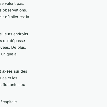
 se valent pas.
os observations.
r où aller est la
eilleurs endroits
rs qui dépasse
evées. De plus,
n unique à
nt axées sur des
ues et les
 flottantes ou
"capitale